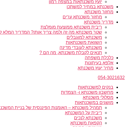
יועץ משכנתאות במצפה רמון
משכנתא במחיר למשתכן
מחזור משכנתא
מחזור משכנתא ערים
מדריך משכנתא
ריבית משכנתא ממוצעת מומלצת
שטר משכנתא מה זה ולמה צריך אותו? המדריך המלא ל
משכנתא למוגבלים
השוואת משכנתאות
משכנתא לעובדי מדינה
תנאים לקבלת משכנתא, מה הם ?
כלכלת משפחה
אלפא בעיתונות
מחיר יעוץ משכנתא
054-3021632
בנקים למשכנתאות
מחשבון משכנתא ו- הצמדות
מסלולי משכנתא
מושגים במשכנתאות
תמהיל משכנתא – האומנות הפיננסית של בניית המשכנת
ריבית על המשכנתא
משכנתא לנכים
הקפאת משכנתא