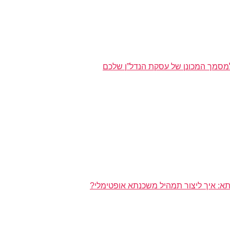
מסמך המכונן של עסקת הנדל”ן שלכם
א: איך ליצור תמהיל משכנתא אופטימלי?