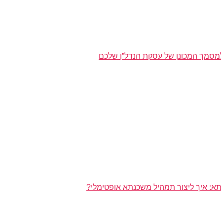
מסמך המכונן של עסקת הנדל”ן שלכם
א: איך ליצור תמהיל משכנתא אופטימלי?