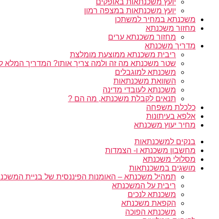
יועץ משכנתאות באופקים
יועץ משכנתאות במצפה רמון
משכנתא במחיר למשתכן
מחזור משכנתא
מחזור משכנתא ערים
מדריך משכנתא
ריבית משכנתא ממוצעת מומלצת
שטר משכנתא מה זה ולמה צריך אותו? המדריך המלא ל
משכנתא למוגבלים
השוואת משכנתאות
משכנתא לעובדי מדינה
תנאים לקבלת משכנתא, מה הם ?
כלכלת משפחה
אלפא בעיתונות
מחיר יעוץ משכנתא
בנקים למשכנתאות
מחשבון משכנתא ו- הצמדות
מסלולי משכנתא
מושגים במשכנתאות
תמהיל משכנתא – האומנות הפיננסית של בניית המשכנת
ריבית על המשכנתא
משכנתא לנכים
הקפאת משכנתא
משכנתא הפוכה