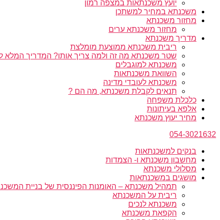
יועץ משכנתאות במצפה רמון
משכנתא במחיר למשתכן
מחזור משכנתא
מחזור משכנתא ערים
מדריך משכנתא
ריבית משכנתא ממוצעת מומלצת
שטר משכנתא מה זה ולמה צריך אותו? המדריך המלא ל
משכנתא למוגבלים
השוואת משכנתאות
משכנתא לעובדי מדינה
תנאים לקבלת משכנתא, מה הם ?
כלכלת משפחה
אלפא בעיתונות
מחיר יעוץ משכנתא
054-3021632
בנקים למשכנתאות
מחשבון משכנתא ו- הצמדות
מסלולי משכנתא
מושגים במשכנתאות
תמהיל משכנתא – האומנות הפיננסית של בניית המשכנת
ריבית על המשכנתא
משכנתא לנכים
הקפאת משכנתא