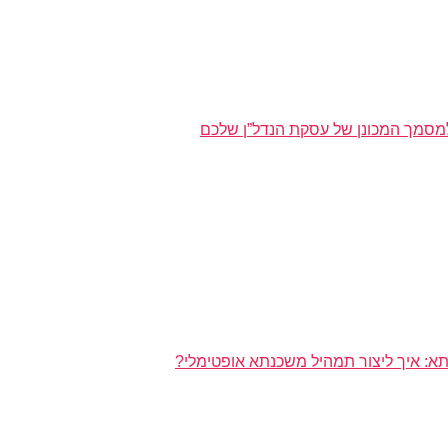
מסמך המכונן של עסקת הנדל”ן שלכם
א: איך ליצור תמהיל משכנתא אופטימלי?