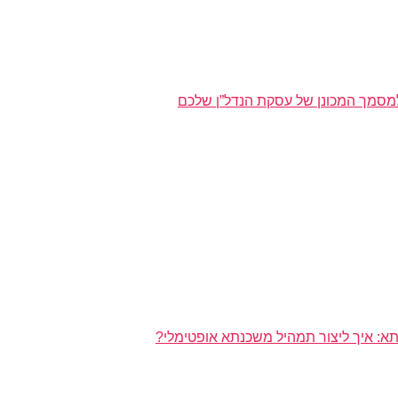
מסמך המכונן של עסקת הנדל”ן שלכם
א: איך ליצור תמהיל משכנתא אופטימלי?