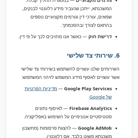
גורמים מקצועיים
— במסגרת תהליך קבלת
המשכנתא, ייתכן שנעביר מידע רלוונטי לבנקים,
שמאים, עורכי דין וגורמים מקצועיים נוספים
בהתאם לצורך ובהסכמתך.
דרישת חוק
— כאשר אנו מחויבים לכך על פי דין.
6. שירותי צד שלישי
השירותים שלנו עשויים להשתמש בשירותי צד שלישי
אשר עשויים לאסוף מידע המשמש לזיהוי המשתמש:
Google Play Services
—
מדיניות הפרטיות
של Google
Firebase Analytics
— לאיסוף נתונים
סטטיסטיים אנונימיים על השימוש באפליקציה.
Google AdMob
— להצגת פרסומות (מחשבון
משכנתא פשוט בלבד, אם רלוונטי).