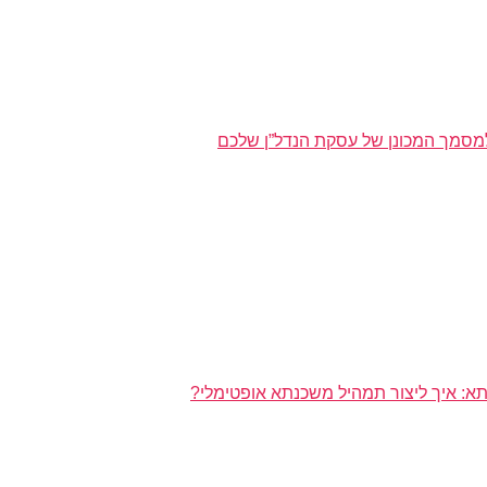
מסמך המכונן של עסקת הנדל”ן שלכם
א: איך ליצור תמהיל משכנתא אופטימלי?