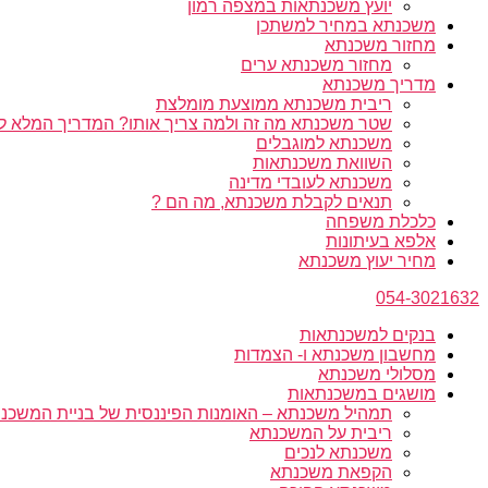
יועץ משכנתאות במצפה רמון
משכנתא במחיר למשתכן
מחזור משכנתא
מחזור משכנתא ערים
מדריך משכנתא
ריבית משכנתא ממוצעת מומלצת
שטר משכנתא מה זה ולמה צריך אותו? המדריך המלא ל
משכנתא למוגבלים
השוואת משכנתאות
משכנתא לעובדי מדינה
תנאים לקבלת משכנתא, מה הם ?
כלכלת משפחה
אלפא בעיתונות
מחיר יעוץ משכנתא
054-3021632
בנקים למשכנתאות
מחשבון משכנתא ו- הצמדות
מסלולי משכנתא
מושגים במשכנתאות
תמהיל משכנתא – האומנות הפיננסית של בניית המשכנת
ריבית על המשכנתא
משכנתא לנכים
הקפאת משכנתא