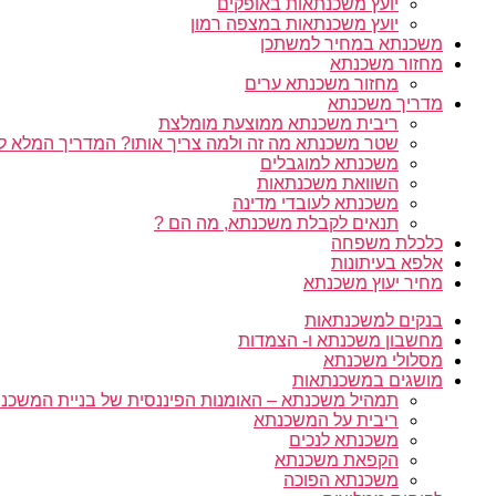
יועץ משכנתאות באופקים
יועץ משכנתאות במצפה רמון
משכנתא במחיר למשתכן
מחזור משכנתא
מחזור משכנתא ערים
מדריך משכנתא
ריבית משכנתא ממוצעת מומלצת
שטר משכנתא מה זה ולמה צריך אותו? המדריך המלא ל
משכנתא למוגבלים
השוואת משכנתאות
משכנתא לעובדי מדינה
תנאים לקבלת משכנתא, מה הם ?
כלכלת משפחה
אלפא בעיתונות
מחיר יעוץ משכנתא
בנקים למשכנתאות
מחשבון משכנתא ו- הצמדות
מסלולי משכנתא
מושגים במשכנתאות
תמהיל משכנתא – האומנות הפיננסית של בניית המשכנת
ריבית על המשכנתא
משכנתא לנכים
הקפאת משכנתא
משכנתא הפוכה