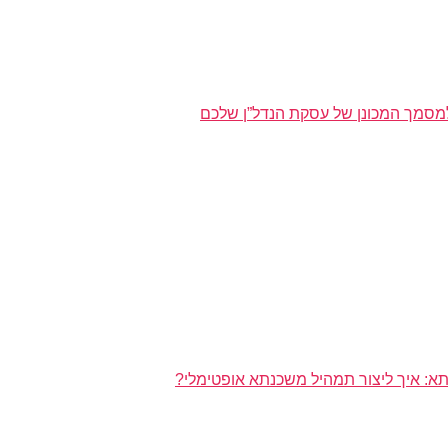
מסמך המכונן של עסקת הנדל”ן שלכם
א: איך ליצור תמהיל משכנתא אופטימלי?