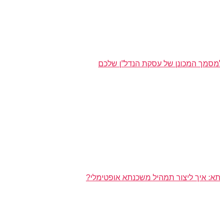
מסמך המכונן של עסקת הנדל”ן שלכם
א: איך ליצור תמהיל משכנתא אופטימלי?