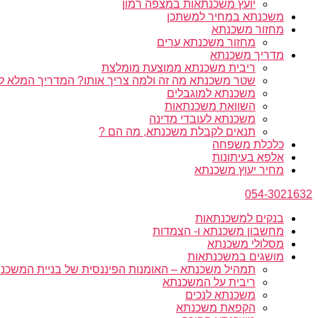
יועץ משכנתאות במצפה רמון
משכנתא במחיר למשתכן
מחזור משכנתא
מחזור משכנתא ערים
מדריך משכנתא
ריבית משכנתא ממוצעת מומלצת
שטר משכנתא מה זה ולמה צריך אותו? המדריך המלא ל
משכנתא למוגבלים
השוואת משכנתאות
משכנתא לעובדי מדינה
תנאים לקבלת משכנתא, מה הם ?
כלכלת משפחה
אלפא בעיתונות
מחיר יעוץ משכנתא
054-3021632
בנקים למשכנתאות
מחשבון משכנתא ו- הצמדות
מסלולי משכנתא
מושגים במשכנתאות
תמהיל משכנתא – האומנות הפיננסית של בניית המשכנת
ריבית על המשכנתא
משכנתא לנכים
הקפאת משכנתא