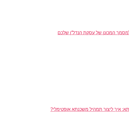
מסמך המכונן של עסקת הנדל”ן שלכם
א: איך ליצור תמהיל משכנתא אופטימלי?