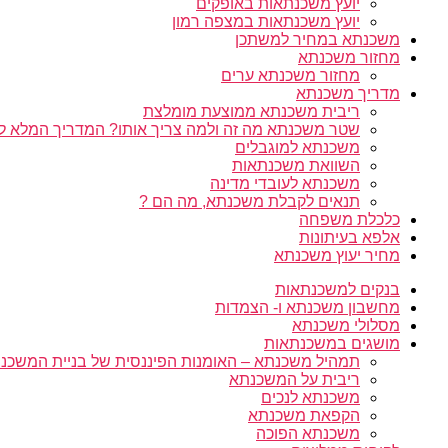
יועץ משכנתאות באופקים
יועץ משכנתאות במצפה רמון
משכנתא במחיר למשתכן
מחזור משכנתא
מחזור משכנתא ערים
מדריך משכנתא
ריבית משכנתא ממוצעת מומלצת
שטר משכנתא מה זה ולמה צריך אותו? המדריך המלא ל
משכנתא למוגבלים
השוואת משכנתאות
משכנתא לעובדי מדינה
תנאים לקבלת משכנתא, מה הם ?
כלכלת משפחה
אלפא בעיתונות
מחיר יעוץ משכנתא
בנקים למשכנתאות
מחשבון משכנתא ו- הצמדות
מסלולי משכנתא
מושגים במשכנתאות
תמהיל משכנתא – האומנות הפיננסית של בניית המשכנת
ריבית על המשכנתא
משכנתא לנכים
הקפאת משכנתא
משכנתא הפוכה