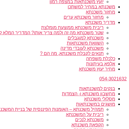
יועץ משכנתאות במצפה רמון
משכנתא במחיר למשתכן
מחזור משכנתא
מחזור משכנתא ערים
מדריך משכנתא
ריבית משכנתא ממוצעת מומלצת
שטר משכנתא מה זה ולמה צריך אותו? המדריך המלא ל
משכנתא למוגבלים
השוואת משכנתאות
משכנתא לעובדי מדינה
תנאים לקבלת משכנתא, מה הם ?
כלכלת משפחה
אלפא בעיתונות
מחיר יעוץ משכנתא
054-3021632
בנקים למשכנתאות
מחשבון משכנתא ו- הצמדות
מסלולי משכנתא
מושגים במשכנתאות
תמהיל משכנתא – האומנות הפיננסית של בניית המשכנת
ריבית על המשכנתא
משכנתא לנכים
הקפאת משכנתא