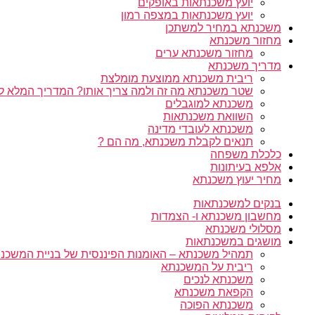
יועץ משכנתאות באופקים
יועץ משכנתאות במצפה רמון
משכנתא במחיר למשתכן
מחזור משכנתא
מחזור משכנתא ערים
מדריך משכנתא
ריבית משכנתא ממוצעת מומלצת
שטר משכנתא מה זה ולמה צריך אותו? המדריך המלא ל
משכנתא למוגבלים
השוואת משכנתאות
משכנתא לעובדי מדינה
תנאים לקבלת משכנתא, מה הם ?
כלכלת משפחה
אלפא בעיתונות
מחיר יעוץ משכנתא
בנקים למשכנתאות
מחשבון משכנתא ו- הצמדות
מסלולי משכנתא
מושגים במשכנתאות
תמהיל משכנתא – האומנות הפיננסית של בניית המשכנת
ריבית על המשכנתא
משכנתא לנכים
הקפאת משכנתא
משכנתא הפוכה