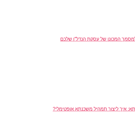
מסמך המכונן של עסקת הנדל”ן שלכם
א: איך ליצור תמהיל משכנתא אופטימלי?