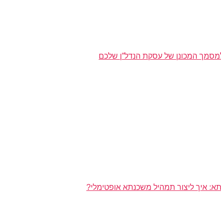
מסמך המכונן של עסקת הנדל”ן שלכם
א: איך ליצור תמהיל משכנתא אופטימלי?