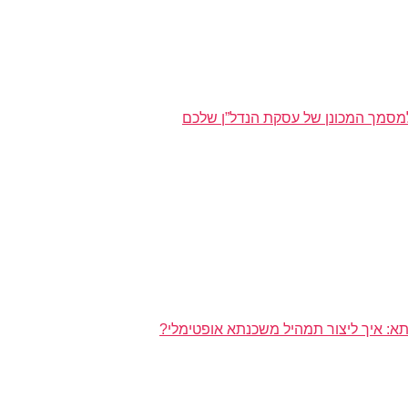
מסמך המכונן של עסקת הנדל”ן שלכם
א: איך ליצור תמהיל משכנתא אופטימלי?