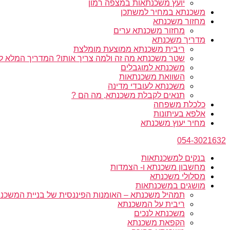
יועץ משכנתאות במצפה רמון
משכנתא במחיר למשתכן
מחזור משכנתא
מחזור משכנתא ערים
מדריך משכנתא
ריבית משכנתא ממוצעת מומלצת
שטר משכנתא מה זה ולמה צריך אותו? המדריך המלא ל
משכנתא למוגבלים
השוואת משכנתאות
משכנתא לעובדי מדינה
תנאים לקבלת משכנתא, מה הם ?
כלכלת משפחה
אלפא בעיתונות
מחיר יעוץ משכנתא
054-3021632
בנקים למשכנתאות
מחשבון משכנתא ו- הצמדות
מסלולי משכנתא
מושגים במשכנתאות
תמהיל משכנתא – האומנות הפיננסית של בניית המשכנת
ריבית על המשכנתא
משכנתא לנכים
הקפאת משכנתא