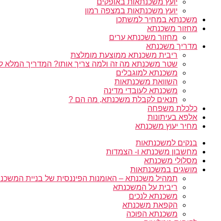
יועץ משכנתאות באופקים
יועץ משכנתאות במצפה רמון
משכנתא במחיר למשתכן
מחזור משכנתא
מחזור משכנתא ערים
מדריך משכנתא
ריבית משכנתא ממוצעת מומלצת
שטר משכנתא מה זה ולמה צריך אותו? המדריך המלא ל
משכנתא למוגבלים
השוואת משכנתאות
משכנתא לעובדי מדינה
תנאים לקבלת משכנתא, מה הם ?
כלכלת משפחה
אלפא בעיתונות
מחיר יעוץ משכנתא
בנקים למשכנתאות
מחשבון משכנתא ו- הצמדות
מסלולי משכנתא
מושגים במשכנתאות
תמהיל משכנתא – האומנות הפיננסית של בניית המשכנת
ריבית על המשכנתא
משכנתא לנכים
הקפאת משכנתא
משכנתא הפוכה