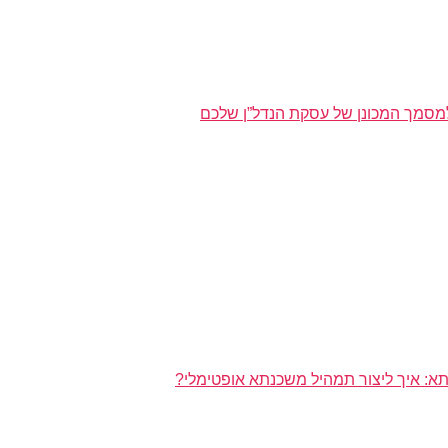
מסמך המכונן של עסקת הנדל”ן שלכם
א: איך ליצור תמהיל משכנתא אופטימלי?