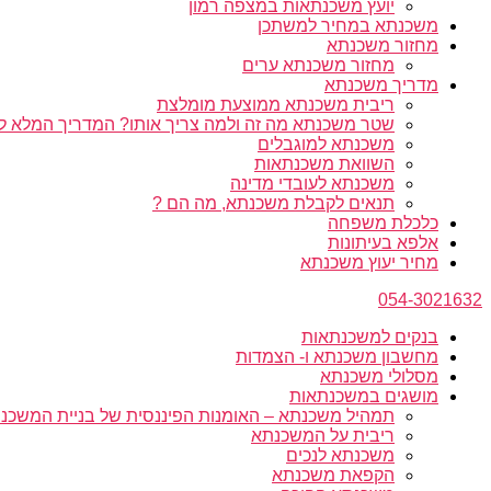
יועץ משכנתאות במצפה רמון
משכנתא במחיר למשתכן
מחזור משכנתא
מחזור משכנתא ערים
מדריך משכנתא
ריבית משכנתא ממוצעת מומלצת
שטר משכנתא מה זה ולמה צריך אותו? המדריך המלא ל
משכנתא למוגבלים
השוואת משכנתאות
משכנתא לעובדי מדינה
תנאים לקבלת משכנתא, מה הם ?
כלכלת משפחה
אלפא בעיתונות
מחיר יעוץ משכנתא
054-3021632
בנקים למשכנתאות
מחשבון משכנתא ו- הצמדות
מסלולי משכנתא
מושגים במשכנתאות
תמהיל משכנתא – האומנות הפיננסית של בניית המשכנת
ריבית על המשכנתא
משכנתא לנכים
הקפאת משכנתא