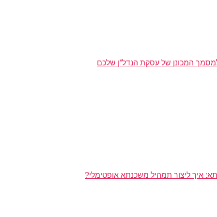
מסמך המכונן של עסקת הנדל”ן שלכם
א: איך ליצור תמהיל משכנתא אופטימלי?