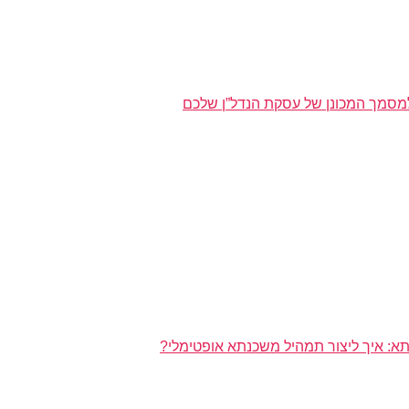
מסמך המכונן של עסקת הנדל”ן שלכם
א: איך ליצור תמהיל משכנתא אופטימלי?