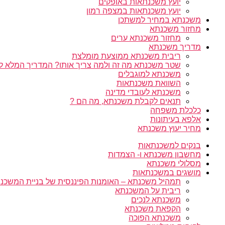
יועץ משכנתאות באופקים
יועץ משכנתאות במצפה רמון
משכנתא במחיר למשתכן
מחזור משכנתא
מחזור משכנתא ערים
מדריך משכנתא
ריבית משכנתא ממוצעת מומלצת
שטר משכנתא מה זה ולמה צריך אותו? המדריך המלא ל
משכנתא למוגבלים
השוואת משכנתאות
משכנתא לעובדי מדינה
תנאים לקבלת משכנתא, מה הם ?
כלכלת משפחה
אלפא בעיתונות
מחיר יעוץ משכנתא
בנקים למשכנתאות
מחשבון משכנתא ו- הצמדות
מסלולי משכנתא
מושגים במשכנתאות
תמהיל משכנתא – האומנות הפיננסית של בניית המשכנת
ריבית על המשכנתא
משכנתא לנכים
הקפאת משכנתא
משכנתא הפוכה