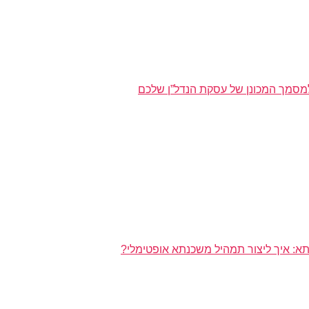
מסמך המכונן של עסקת הנדל”ן שלכם
א: איך ליצור תמהיל משכנתא אופטימלי?