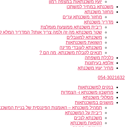
יועץ משכנתאות במצפה רמון
משכנתא במחיר למשתכן
מחזור משכנתא
מחזור משכנתא ערים
מדריך משכנתא
ריבית משכנתא ממוצעת מומלצת
שטר משכנתא מה זה ולמה צריך אותו? המדריך המלא ל
משכנתא למוגבלים
השוואת משכנתאות
משכנתא לעובדי מדינה
תנאים לקבלת משכנתא, מה הם ?
כלכלת משפחה
אלפא בעיתונות
מחיר יעוץ משכנתא
054-3021632
בנקים למשכנתאות
מחשבון משכנתא ו- הצמדות
מסלולי משכנתא
מושגים במשכנתאות
תמהיל משכנתא – האומנות הפיננסית של בניית המשכנת
ריבית על המשכנתא
משכנתא לנכים
הקפאת משכנתא