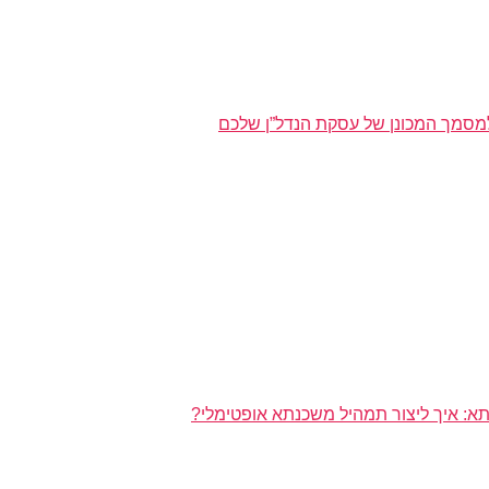
מסמך המכונן של עסקת הנדל”ן שלכם
א: איך ליצור תמהיל משכנתא אופטימלי?