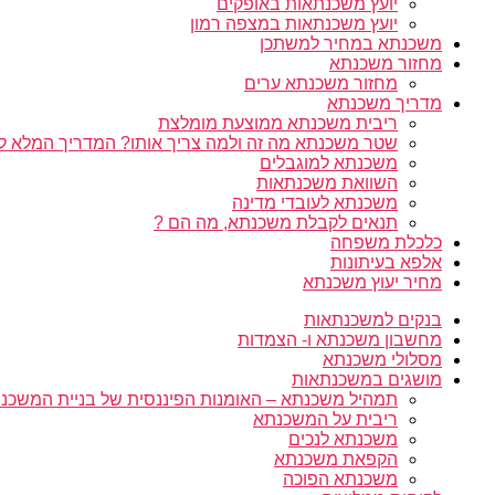
יועץ משכנתאות באופקים
יועץ משכנתאות במצפה רמון
משכנתא במחיר למשתכן
מחזור משכנתא
מחזור משכנתא ערים
מדריך משכנתא
ריבית משכנתא ממוצעת מומלצת
שטר משכנתא מה זה ולמה צריך אותו? המדריך המלא ל
משכנתא למוגבלים
השוואת משכנתאות
משכנתא לעובדי מדינה
תנאים לקבלת משכנתא, מה הם ?
כלכלת משפחה
אלפא בעיתונות
מחיר יעוץ משכנתא
בנקים למשכנתאות
מחשבון משכנתא ו- הצמדות
מסלולי משכנתא
מושגים במשכנתאות
תמהיל משכנתא – האומנות הפיננסית של בניית המשכנת
ריבית על המשכנתא
משכנתא לנכים
הקפאת משכנתא
משכנתא הפוכה