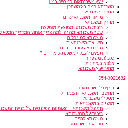
יועץ משכנתאות במצפה רמון
משכנתא במחיר למשתכן
מחזור משכנתא
מחזור משכנתא ערים
מדריך משכנתא
ריבית משכנתא ממוצעת מומלצת
שטר משכנתא מה זה ולמה צריך אותו? המדריך המלא ל
משכנתא למוגבלים
השוואת משכנתאות
משכנתא לעובדי מדינה
תנאים לקבלת משכנתא, מה הם ?
כלכלת משפחה
אלפא בעיתונות
מחיר יעוץ משכנתא
054-3021632
בנקים למשכנתאות
מחשבון משכנתא ו- הצמדות
מסלולי משכנתא
מושגים במשכנתאות
תמהיל משכנתא – האומנות הפיננסית של בניית המשכנת
ריבית על המשכנתא
משכנתא לנכים
הקפאת משכנתא