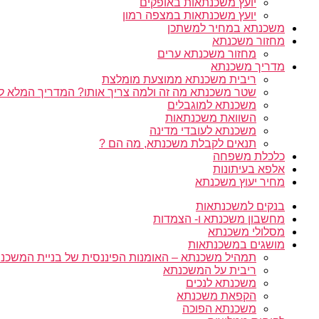
יועץ משכנתאות באופקים
יועץ משכנתאות במצפה רמון
משכנתא במחיר למשתכן
מחזור משכנתא
מחזור משכנתא ערים
מדריך משכנתא
ריבית משכנתא ממוצעת מומלצת
שטר משכנתא מה זה ולמה צריך אותו? המדריך המלא ל
משכנתא למוגבלים
השוואת משכנתאות
משכנתא לעובדי מדינה
תנאים לקבלת משכנתא, מה הם ?
כלכלת משפחה
אלפא בעיתונות
מחיר יעוץ משכנתא
בנקים למשכנתאות
מחשבון משכנתא ו- הצמדות
מסלולי משכנתא
מושגים במשכנתאות
תמהיל משכנתא – האומנות הפיננסית של בניית המשכנת
ריבית על המשכנתא
משכנתא לנכים
הקפאת משכנתא
משכנתא הפוכה