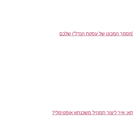
מסמך המכונן של עסקת הנדל”ן שלכם
א: איך ליצור תמהיל משכנתא אופטימלי?