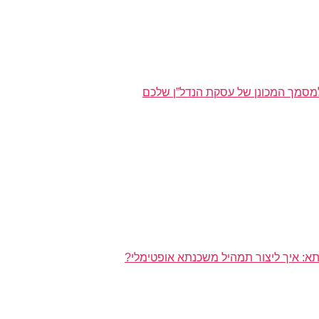
מסמך המכונן של עסקת הנדל”ן שלכם
א: איך ליצור תמהיל משכנתא אופטימלי?