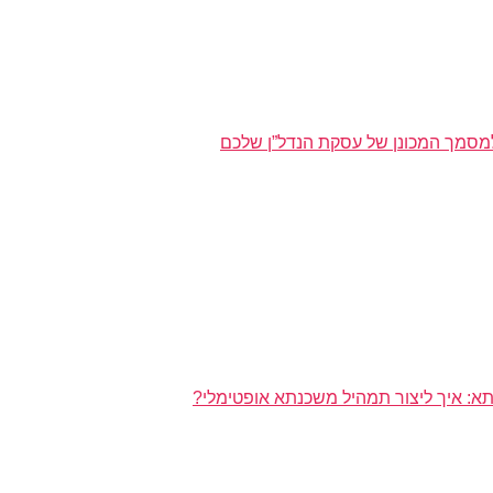
מסמך המכונן של עסקת הנדל”ן שלכם
א: איך ליצור תמהיל משכנתא אופטימלי?