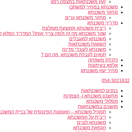
יועץ משכנתאות במצפה רמון
משכנתא במחיר למשתכן
מחזור משכנתא
מחזור משכנתא ערים
מדריך משכנתא
ריבית משכנתא ממוצעת מומלצת
שטר משכנתא מה זה ולמה צריך אותו? המדריך המלא ל
משכנתא למוגבלים
השוואת משכנתאות
משכנתא לעובדי מדינה
תנאים לקבלת משכנתא, מה הם ?
כלכלת משפחה
אלפא בעיתונות
מחיר יעוץ משכנתא
054-3021632
בנקים למשכנתאות
מחשבון משכנתא ו- הצמדות
מסלולי משכנתא
מושגים במשכנתאות
תמהיל משכנתא – האומנות הפיננסית של בניית המשכנת
ריבית על המשכנתא
משכנתא לנכים
הקפאת משכנתא