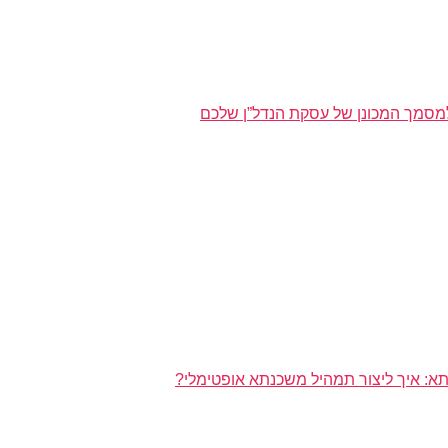
מסמך המכונן של עסקת הנדל”ן שלכם
א: איך ליצור תמהיל משכנתא אופטימלי?