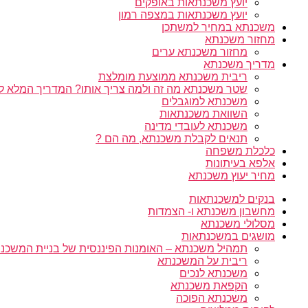
יועץ משכנתאות באופקים
יועץ משכנתאות במצפה רמון
משכנתא במחיר למשתכן
מחזור משכנתא
מחזור משכנתא ערים
מדריך משכנתא
ריבית משכנתא ממוצעת מומלצת
שטר משכנתא מה זה ולמה צריך אותו? המדריך המלא ל
משכנתא למוגבלים
השוואת משכנתאות
משכנתא לעובדי מדינה
תנאים לקבלת משכנתא, מה הם ?
כלכלת משפחה
אלפא בעיתונות
מחיר יעוץ משכנתא
בנקים למשכנתאות
מחשבון משכנתא ו- הצמדות
מסלולי משכנתא
מושגים במשכנתאות
תמהיל משכנתא – האומנות הפיננסית של בניית המשכנת
ריבית על המשכנתא
משכנתא לנכים
הקפאת משכנתא
משכנתא הפוכה