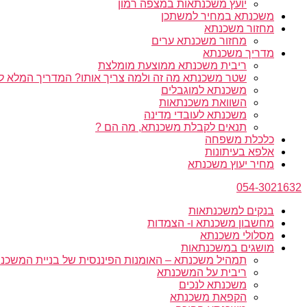
יועץ משכנתאות במצפה רמון
משכנתא במחיר למשתכן
מחזור משכנתא
מחזור משכנתא ערים
מדריך משכנתא
ריבית משכנתא ממוצעת מומלצת
שטר משכנתא מה זה ולמה צריך אותו? המדריך המלא ל
משכנתא למוגבלים
השוואת משכנתאות
משכנתא לעובדי מדינה
תנאים לקבלת משכנתא, מה הם ?
כלכלת משפחה
אלפא בעיתונות
מחיר יעוץ משכנתא
054-3021632
בנקים למשכנתאות
מחשבון משכנתא ו- הצמדות
מסלולי משכנתא
מושגים במשכנתאות
תמהיל משכנתא – האומנות הפיננסית של בניית המשכנת
ריבית על המשכנתא
משכנתא לנכים
הקפאת משכנתא