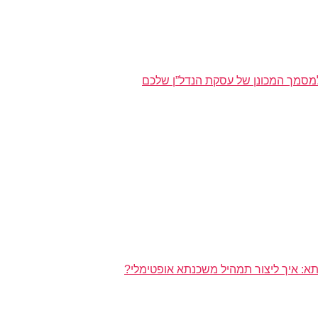
מסמך המכונן של עסקת הנדל”ן שלכם
א: איך ליצור תמהיל משכנתא אופטימלי?