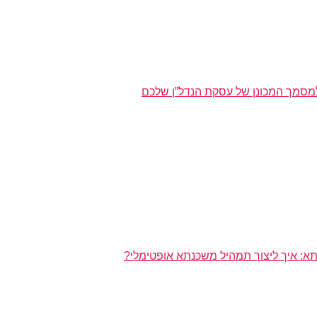
מסמך המכונן של עסקת הנדל”ן שלכם
א: איך ליצור תמהיל משכנתא אופטימלי?