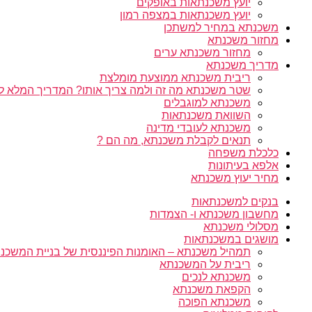
יועץ משכנתאות באופקים
יועץ משכנתאות במצפה רמון
משכנתא במחיר למשתכן
מחזור משכנתא
מחזור משכנתא ערים
מדריך משכנתא
ריבית משכנתא ממוצעת מומלצת
שטר משכנתא מה זה ולמה צריך אותו? המדריך המלא ל
משכנתא למוגבלים
השוואת משכנתאות
משכנתא לעובדי מדינה
תנאים לקבלת משכנתא, מה הם ?
כלכלת משפחה
אלפא בעיתונות
מחיר יעוץ משכנתא
בנקים למשכנתאות
מחשבון משכנתא ו- הצמדות
מסלולי משכנתא
מושגים במשכנתאות
תמהיל משכנתא – האומנות הפיננסית של בניית המשכנת
ריבית על המשכנתא
משכנתא לנכים
הקפאת משכנתא
משכנתא הפוכה