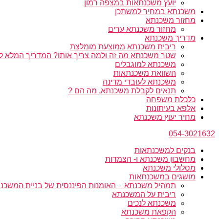
יועץ משכנתאות במצפה רמון
משכנתא במחיר למשתכן
מחזור משכנתא
מחזור משכנתא ערים
מדריך משכנתא
ריבית משכנתא ממוצעת מומלצת
שטר משכנתא מה זה ולמה צריך אותו? המדריך המלא ל
משכנתא למוגבלים
השוואת משכנתאות
משכנתא לעובדי מדינה
תנאים לקבלת משכנתא, מה הם ?
כלכלת משפחה
אלפא בעיתונות
מחיר יעוץ משכנתא
054-3021632
בנקים למשכנתאות
מחשבון משכנתא ו- הצמדות
מסלולי משכנתא
מושגים במשכנתאות
תמהיל משכנתא – האומנות הפיננסית של בניית המשכנת
ריבית על המשכנתא
משכנתא לנכים
הקפאת משכנתא