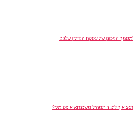
מסמך המכונן של עסקת הנדל”ן שלכם
א: איך ליצור תמהיל משכנתא אופטימלי?