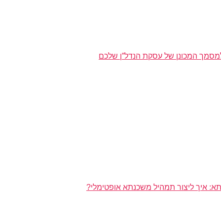
מסמך המכונן של עסקת הנדל”ן שלכם
א: איך ליצור תמהיל משכנתא אופטימלי?