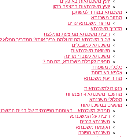
יועץ משכנתאות באופקים
יועץ משכנתאות במצפה רמון
משכנתא במחיר למשתכן
מחזור משכנתא
מחזור משכנתא ערים
מדריך משכנתא
ריבית משכנתא ממוצעת מומלצת
שטר משכנתא מה זה ולמה צריך אותו? המדריך המלא ל
משכנתא למוגבלים
השוואת משכנתאות
משכנתא לעובדי מדינה
תנאים לקבלת משכנתא, מה הם ?
כלכלת משפחה
אלפא בעיתונות
מחיר יעוץ משכנתא
בנקים למשכנתאות
מחשבון משכנתא ו- הצמדות
מסלולי משכנתא
מושגים במשכנתאות
תמהיל משכנתא – האומנות הפיננסית של בניית המשכנת
ריבית על המשכנתא
משכנתא לנכים
הקפאת משכנתא
משכנתא הפוכה