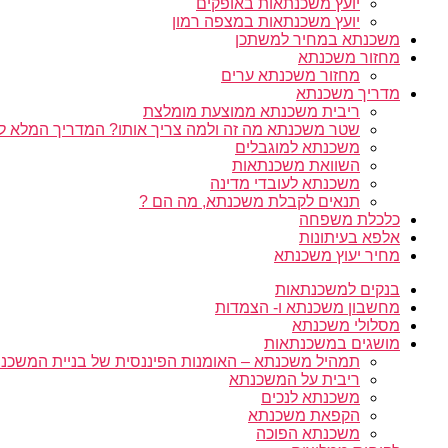
יועץ משכנתאות באופקים
יועץ משכנתאות במצפה רמון
משכנתא במחיר למשתכן
מחזור משכנתא
מחזור משכנתא ערים
מדריך משכנתא
ריבית משכנתא ממוצעת מומלצת
שטר משכנתא מה זה ולמה צריך אותו? המדריך המלא ל
משכנתא למוגבלים
השוואת משכנתאות
משכנתא לעובדי מדינה
תנאים לקבלת משכנתא, מה הם ?
כלכלת משפחה
אלפא בעיתונות
מחיר יעוץ משכנתא
בנקים למשכנתאות
מחשבון משכנתא ו- הצמדות
מסלולי משכנתא
מושגים במשכנתאות
תמהיל משכנתא – האומנות הפיננסית של בניית המשכנת
ריבית על המשכנתא
משכנתא לנכים
הקפאת משכנתא
משכנתא הפוכה