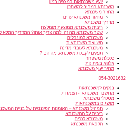
יועץ משכנתאות במצפה רמון
משכנתא במחיר למשתכן
מחזור משכנתא
מחזור משכנתא ערים
מדריך משכנתא
ריבית משכנתא ממוצעת מומלצת
שטר משכנתא מה זה ולמה צריך אותו? המדריך המלא ל
משכנתא למוגבלים
השוואת משכנתאות
משכנתא לעובדי מדינה
תנאים לקבלת משכנתא, מה הם ?
כלכלת משפחה
אלפא בעיתונות
מחיר יעוץ משכנתא
054-3021632
בנקים למשכנתאות
מחשבון משכנתא ו- הצמדות
מסלולי משכנתא
מושגים במשכנתאות
תמהיל משכנתא – האומנות הפיננסית של בניית המשכנת
ריבית על המשכנתא
משכנתא לנכים
הקפאת משכנתא