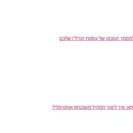
מסמך המכונן של עסקת הנדל”ן שלכם
א: איך ליצור תמהיל משכנתא אופטימלי?