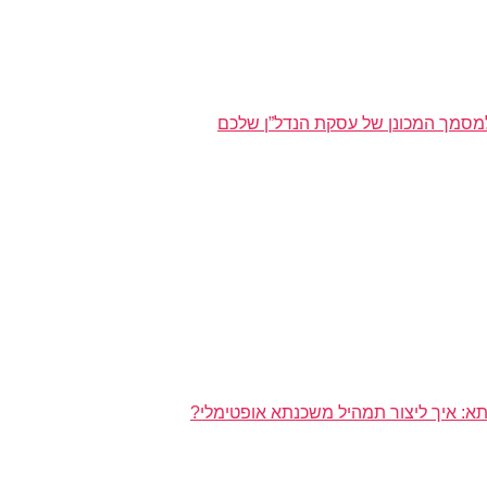
מסמך המכונן של עסקת הנדל”ן שלכם
א: איך ליצור תמהיל משכנתא אופטימלי?