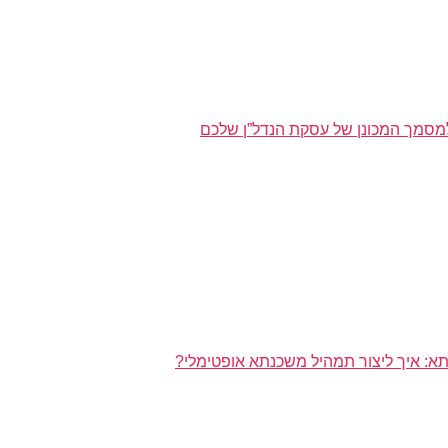
מסמך המכונן של עסקת הנדל”ן שלכם
א: איך ליצור תמהיל משכנתא אופטימלי?