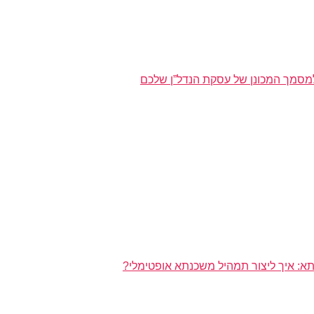
מסמך המכונן של עסקת הנדל”ן שלכם
א: איך ליצור תמהיל משכנתא אופטימלי?