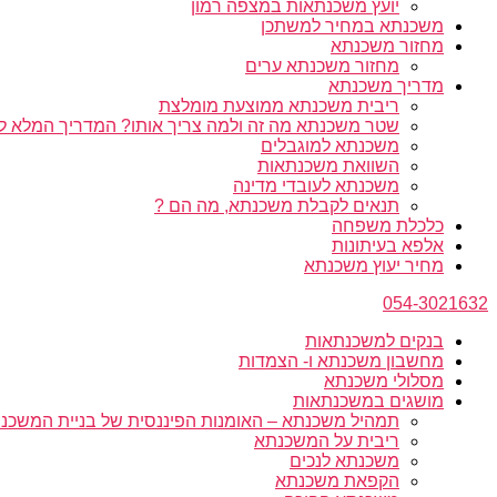
יועץ משכנתאות במצפה רמון
משכנתא במחיר למשתכן
מחזור משכנתא
מחזור משכנתא ערים
מדריך משכנתא
ריבית משכנתא ממוצעת מומלצת
שטר משכנתא מה זה ולמה צריך אותו? המדריך המלא ל
משכנתא למוגבלים
השוואת משכנתאות
משכנתא לעובדי מדינה
תנאים לקבלת משכנתא, מה הם ?
כלכלת משפחה
אלפא בעיתונות
מחיר יעוץ משכנתא
054-3021632
בנקים למשכנתאות
מחשבון משכנתא ו- הצמדות
מסלולי משכנתא
מושגים במשכנתאות
תמהיל משכנתא – האומנות הפיננסית של בניית המשכנת
ריבית על המשכנתא
משכנתא לנכים
הקפאת משכנתא