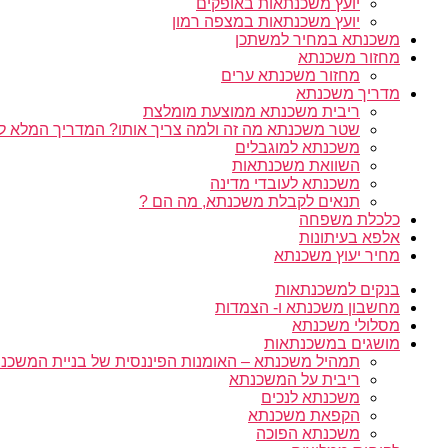
יועץ משכנתאות באופקים
יועץ משכנתאות במצפה רמון
משכנתא במחיר למשתכן
מחזור משכנתא
מחזור משכנתא ערים
מדריך משכנתא
ריבית משכנתא ממוצעת מומלצת
שטר משכנתא מה זה ולמה צריך אותו? המדריך המלא ל
משכנתא למוגבלים
השוואת משכנתאות
משכנתא לעובדי מדינה
תנאים לקבלת משכנתא, מה הם ?
כלכלת משפחה
אלפא בעיתונות
מחיר יעוץ משכנתא
בנקים למשכנתאות
מחשבון משכנתא ו- הצמדות
מסלולי משכנתא
מושגים במשכנתאות
תמהיל משכנתא – האומנות הפיננסית של בניית המשכנת
ריבית על המשכנתא
משכנתא לנכים
הקפאת משכנתא
משכנתא הפוכה