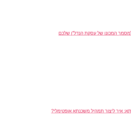
מסמך המכונן של עסקת הנדל”ן שלכם
א: איך ליצור תמהיל משכנתא אופטימלי?