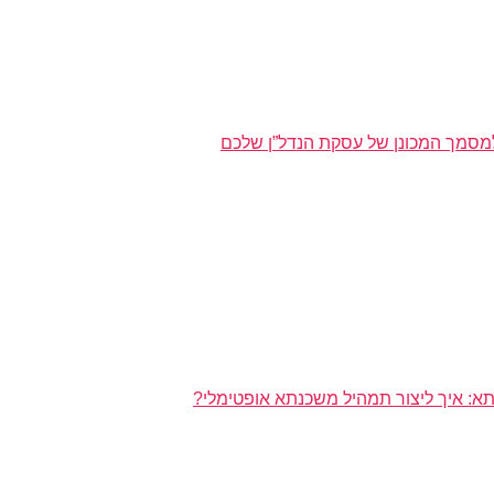
מסמך המכונן של עסקת הנדל”ן שלכם
א: איך ליצור תמהיל משכנתא אופטימלי?