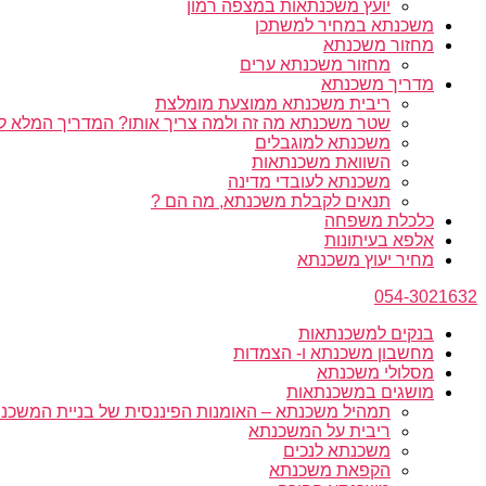
יועץ משכנתאות במצפה רמון
משכנתא במחיר למשתכן
מחזור משכנתא
מחזור משכנתא ערים
מדריך משכנתא
ריבית משכנתא ממוצעת מומלצת
שטר משכנתא מה זה ולמה צריך אותו? המדריך המלא ל
משכנתא למוגבלים
השוואת משכנתאות
משכנתא לעובדי מדינה
תנאים לקבלת משכנתא, מה הם ?
כלכלת משפחה
אלפא בעיתונות
מחיר יעוץ משכנתא
054-3021632
בנקים למשכנתאות
מחשבון משכנתא ו- הצמדות
מסלולי משכנתא
מושגים במשכנתאות
תמהיל משכנתא – האומנות הפיננסית של בניית המשכנת
ריבית על המשכנתא
משכנתא לנכים
הקפאת משכנתא