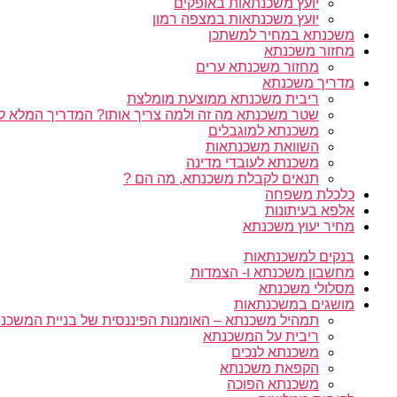
יועץ משכנתאות באופקים
יועץ משכנתאות במצפה רמון
משכנתא במחיר למשתכן
מחזור משכנתא
מחזור משכנתא ערים
מדריך משכנתא
ריבית משכנתא ממוצעת מומלצת
שטר משכנתא מה זה ולמה צריך אותו? המדריך המלא ל
משכנתא למוגבלים
השוואת משכנתאות
משכנתא לעובדי מדינה
תנאים לקבלת משכנתא, מה הם ?
כלכלת משפחה
אלפא בעיתונות
מחיר יעוץ משכנתא
בנקים למשכנתאות
מחשבון משכנתא ו- הצמדות
מסלולי משכנתא
מושגים במשכנתאות
תמהיל משכנתא – האומנות הפיננסית של בניית המשכנת
ריבית על המשכנתא
משכנתא לנכים
הקפאת משכנתא
משכנתא הפוכה